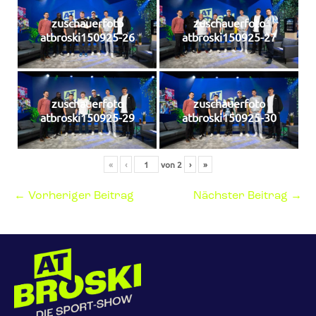
zuschauerfoto
zuschauerfoto
atbroski150925-26
atbroski150925-27
zuschauerfoto
zuschauerfoto
atbroski150925-29
atbroski150925-30
«
‹
von
2
›
»
← Vorheriger Beitrag
Nächster Beitrag →