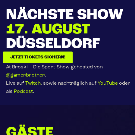
NÄCHSTE SHOW
17. AUGUST
DÜSSELDORF
JETZT TICKETS SICHERN!
At Broski – Die Sport-Show gehosted von
@gamerbrother
.
Live auf
Twitch
, sowie nachträglich auf
YouTube
oder
als
Podcast
.
GÄSTE